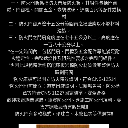
一、 防火門窗係指防火門及防火窗，其組件包括門窗
扇、門窗樘、開關五金、嵌裝玻璃、通風百葉等配件或構
材
二、 防火門窗周邊十五公分範圍內之牆壁應以不燃材料
建造。
三、 防火門之門扇寬度應在七十五公分以上，高度應在
一百八十公分以上。
*在一定時間內，包括門扇、門樘及五金配件等能滿足耐
火穩定性、完整遮焰性及阻熱性要求之完整門組件。
*也因此規範時常需搭配庫板岩棉防火材質做完整個防火
區劃隔間
*防火庫板可以開立防火時效證明，符合CNS-12514
*防火門也可開立：廠商出廠證明、試驗報告書、防火標
章等符合CNS 11227國家標準，安全合格
歡迎來電詢問選購，單買防火門、含施工防火門規劃、零
售方鋼收邊皆有販售哦!!
防火門有多款樣式，珍珠白、木紋色等等供選擇‼