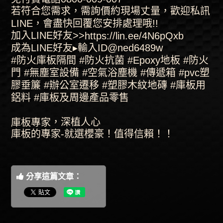
若符合您需求，需詢價約現場丈量，歡迎私訊
LINE，會盡快回覆您安排處理哦!!
加入LINE好友>>
https://lin.ee/4N6pQxb
成為LINE好友▸輸入ID@ned6489w
#防火庫板隔間
#防火抗菌
#Epoxy地板
#防火
門
#無塵室設備
#空氣浴塵機
#傳遞箱
#pvc塑
膠垂簾
#辦公室遷移
#塑膠木紋地磚
#庫板用
鋁料
#庫板及周邊產品零售
，深植人心
庫板專家
庫板的專家-就選櫻豪！值得信賴！！
分享這篇文章：