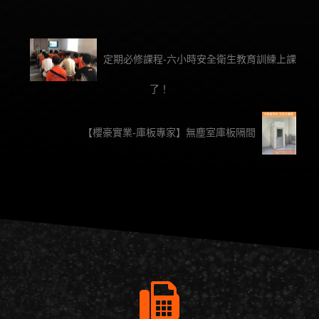
定期必修課程-六小時安全衛生教育訓練上課
了！
【櫻豪實業-庫板專家】無塵室庫板隔間