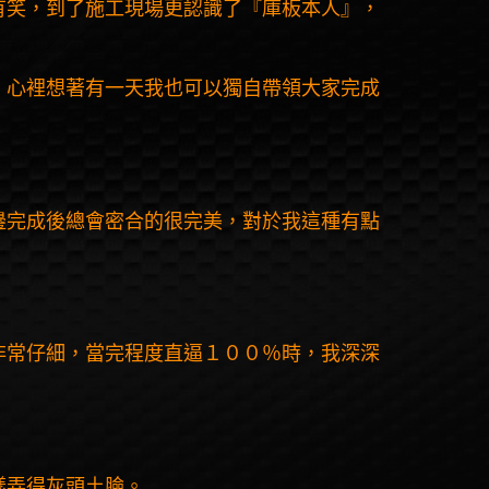
有笑，到了施工現場更認識了『庫板本人』，
，心裡想著有一天我也可以獨自帶領大家完成
邊完成後總會密合的很完美，對於我這種有點
非常仔細，當完程度直逼１００％時，我深深
樣弄得灰頭土臉。