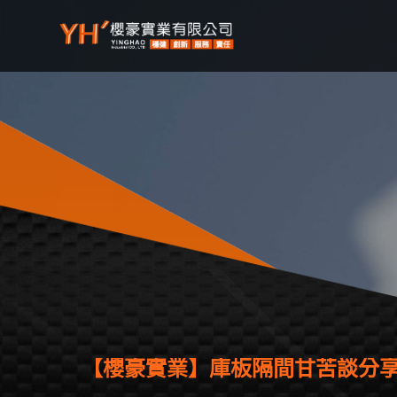
【櫻豪實業】庫板隔間甘苦談分享