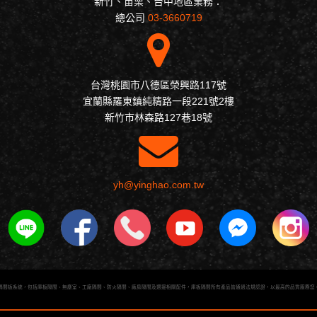
新竹、苗栗、台中地區業務：
總公司
03-3660719
台灣桃園市八德區榮興路117號
宜蘭縣羅東鎮純精路一段221號2樓
新竹市林森路127巷18號
yh@yinghao.com.tw
隔間板系統，包括庫板隔間、無塵室、工廠隔間、防火隔間、廠房隔間及週邊相關配件，庫板隔間所有產品皆通過法規認證，以最高的品質服務您