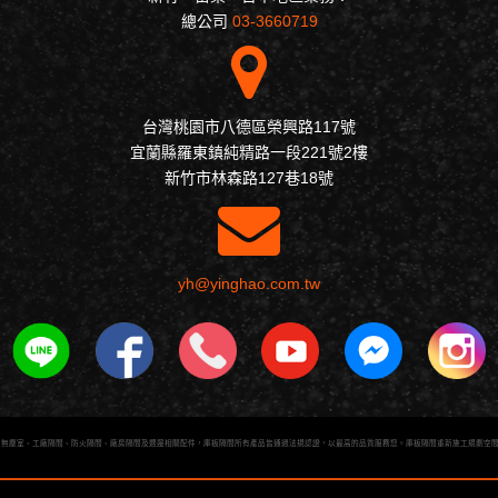
總公司
03-3660719
台灣桃園市八德區榮興路117號
宜蘭縣羅東鎮純精路一段221號2樓
新竹市林森路127巷18號
yh@yinghao.com.tw
無塵室、工廠隔間、防火隔間、廠房隔間及週邊相關配件，庫板隔間所有產品皆通過法規認證，以最高的品質服務您。庫板隔間重新施工規劃空間