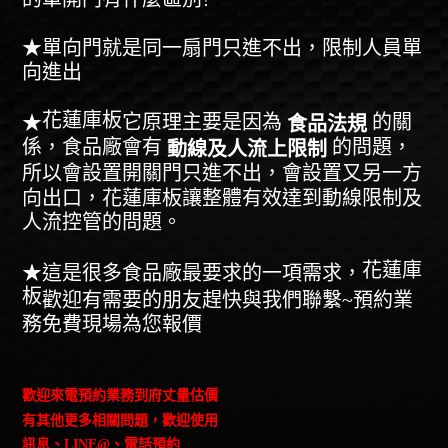
★單向門就是同一扇門只進不出，限制人員單
向進出
花蓮庫板
它原理主要是因為
的關
★
食品法規
係，食品廠會有
的問題，
動線及人流上限制
所以會設置開關門只進不出，會設置又另一方
向出口，
花蓮庫板
讓整體有效達到動線限制及
人流控管的問題。
花蓮庫
★這是很多食品廠最要求的一項需求，
板
歡迎有需要的朋友趕快與我們聯繫~預約業
務免費現場為您報價
歡迎來電預約業務到府丈量估價
有其他更多相關問題，歡迎使用
訊息、LINE@、電話預約