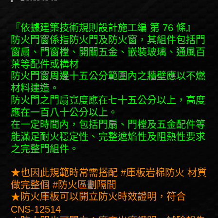
『依據建築技術規則設計施工編 第 76 條』
防火門窗係指防火門及防火窗，其組件包括門
窗扇、門窗樘、開關五金、嵌裝玻璃、通風百
葉等配件或構材
防火門窗周邊十五公分範圍內之牆壁應以不燃
材料建造。
防火門之門扇寬度應在七十五公分以上，高度
應在一百八十公分以上。
在一定時間內，包括門扇、門樘及五金配件等
能滿足耐火穩定性、完整遮焰性及阻熱性要求
之完整門組件。
★也因此規範時常需搭配 #庫板岩棉防火 材質
做完整個 #防火區劃隔間
防火庫板可以開立防火時效證明，符合
★
CNS-12514