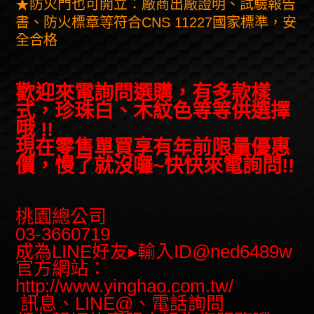
防火門也可開立：廠商出廠證明、試驗報告
★
書、防火標章等符合CNS 11227國家標準，安
全合格
歡迎來電詢問選購，有多款樣
式，珍珠白、木紋色等等供選擇
哦 !!
現在零售單買享有年前限量優惠
價，慢了就沒囉~快快來電詢問!!
桃園總公司
03-3660719
成為LINE好友▸輸入ID@ned6489w
官方網站：
http://www.yinghao.com.tw/
訊息、LINE@、電話詢問